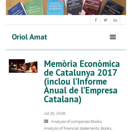
Skip
to
content
Oriol Amat
Memòria Econòmica
de Catalunya 2017
(inclou l’Informe
Anual de l’Empresa
Catalana)
Jul 29, 2018
Analysis of companies Books
,
Analysis of financial statements
,
Books
,